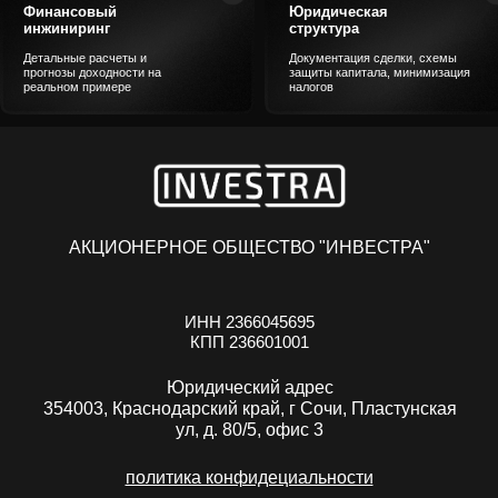
За 4 недели увидите
За 30 дней
Финансовый
Юридическая
узнаете
инжиниринг
структура
Как вывести убыточный
Как подготовить бизн
Детальные расчеты и
Документация сделки, схемы
бизнес в прибыль с
с мультипликатором 
прогнозы доходности на
защиты капитала, минимизация
системным подходом
реальном примере
налогов
АКЦИОНЕРНОЕ ОБЩЕСТВО "ИНВЕСТРА"
ИНН 2366045695
КПП 236601001
Юридический адрес
354003, Краснодарский край, г Сочи, Пластунская
ул, д. 80/5, офис 3
политика конфидециальности